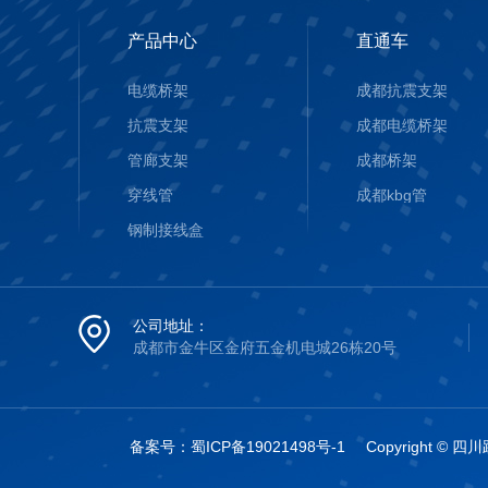
产品中心
直通车
电缆桥架
成都抗震支架
抗震支架
成都电缆桥架
管廊支架
成都桥架
穿线管
成都kbg管
钢制接线盒
公司地址：
成都市金牛区金府五金机电城26栋20号
备案号：
蜀ICP备19021498号-1
Copyright 