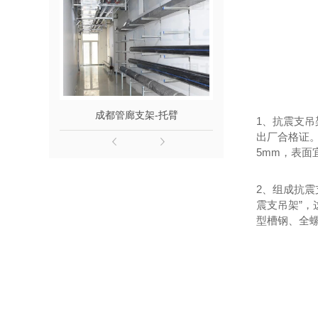
成都管廊支架-托臂
成都
1
、抗震支吊
出厂合格证
5mm
，表面
2
、组成抗震
震支吊架”，
型槽钢、全