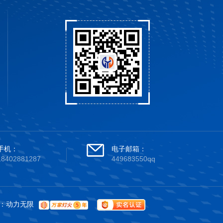
手机：
电子邮箱：
18402881287
449683550qq
：
动力无限